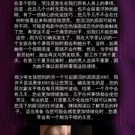
在某个阶段，哭泣是发生在我们所有人身上的事情。
但是，此后几个小时无需化妆，也不会留着浮肿的眼
睛。有了一些精心的化妆技巧，您几乎几乎不会在任
何时候看起来和感觉很漂亮。 您流泪的原因可能有
所不同。可能是电影中的悲伤场面或悲伤的歌曲触发
了您。希望这不是一个痛苦的分手，但我们不能忽略
这些，因为它们确实发生了。 我在大学里认识的一
个女孩在每个暑假开始时都会和她分手。这样，如果
她有一个假期浪漫，那就不会作弊。然后，当学校重
新开始时，她会再次与男友联系。那工作了两个夏
天。在第三个夏天结束时，她的男人选择不重聚，因
为她不像以前那样重视这段感情。
很少有女孩想到的另一个引起眼泪的原因是HRT。我
并不是说乘坐HRT会让您哭泣。确实发生的是，您的
荷尔蒙水平将在每月周期中波动。结果，一个月中会
有几天，您会更加情绪激动，几乎任何事情都会使您
哭泣。 幸运的是，只需要几个化妆技巧就可以掩饰
您流下的眼泪的任何迹象。继续阅读以了解哭后的样
子。 适当准备 当您可能会感觉更加情绪化时，您通
常会有一个相当不错的主意。