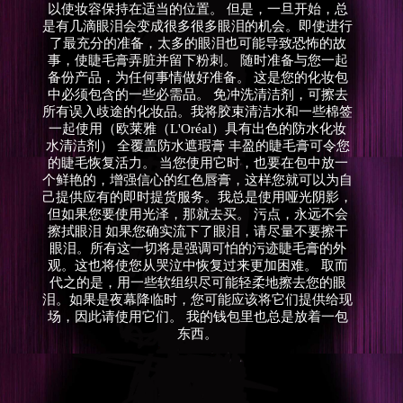
以使妆容保持在适当的位置。 但是，一旦开始，总
是有几滴眼泪会变成很多很多眼泪的机会。即使进行
了最充分的准备，太多的眼泪也可能导致恐怖的故
事，使睫毛膏弄脏并留下粉刺。 随时准备与您一起
备份产品，为任何事情做好准备。 这是您的化妆包
中必须包含的一些必需品。 免冲洗清洁剂，可擦去
所有误入歧途的化妆品。我将胶束清洁水和一些棉签
一起使用（欧莱雅（L'Oréal）具有出色的防水化妆
水清洁剂） 全覆盖防水遮瑕膏 丰盈的睫毛膏可令您
的睫毛恢复活力。 当您使用它时，也要在包中放一
个鲜艳的，增强信心的红色唇膏，这样您就可以为自
己提供应有的即时提货服务。我总是使用哑光阴影，
但如果您要使用光泽，那就去买。 污点，永远不会
擦拭眼泪 如果您确实流下了眼泪，请尽量不要擦干
眼泪。所有这一切将是强调可怕的污迹睫毛膏的外
观。这也将使您从哭泣中恢复过来更加困难。 取而
代之的是，用一些软组织尽可能轻柔地擦去您的眼
泪。如果是夜幕降临时，您可能应该将它们提供给现
场，因此请使用它们。 我的钱包里也总是放着一包
东西。